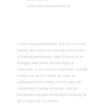
Email:
pretterhofer@blattfloristik.de
Ihre Floristin sagt „Hallo und Grüß
Gott!“
Ich bin Andrea Pretterhofer, Floristin mit einem
kleinen, aber exklusiven Floristikunternehmen
in Freiburg-Merzhausen. Mein Zuhause ist im
Breisgau. Aber meine Wurzeln liegen in
Österreich, in der schönen Steiermark. Deshalb
erleben Sie bei mir, neben der Liebe zu
außergewöhnlich schöner Floristik, ganz viel
„steirischen“ Charme im Herzen. Und Sie
bekommen eine ganz persönliche Beratung, für
die ich ganz viel Lob erhalte.