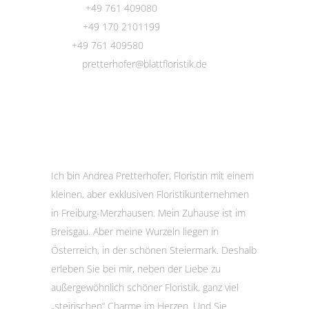
Phone:
+49 761 409080
Mobil:
+49 170 2101199
Fax:
+49 761 409580
Email:
pretterhofer@blattfloristik.de
Ihre Floristin sagt „Hallo und Grüß
Gott!“
Ich bin Andrea Pretterhofer, Floristin mit einem
kleinen, aber exklusiven Floristikunternehmen
in Freiburg-Merzhausen. Mein Zuhause ist im
Breisgau. Aber meine Wurzeln liegen in
Österreich, in der schönen Steiermark. Deshalb
erleben Sie bei mir, neben der Liebe zu
außergewöhnlich schöner Floristik, ganz viel
„steirischen“ Charme im Herzen. Und Sie