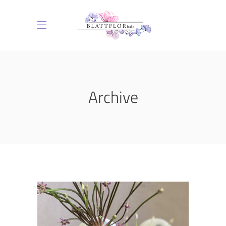
Archive
Filigran
AUSSTELLUNGEN
/
GEBURTSTAG/JUBILÄUM
/
HOCHZEITEN
/
HOTELS/CAFES
/
RESTAURANTS
/
SHOWROOM
/
BÜRO/STORES
/
WOHNRAUM