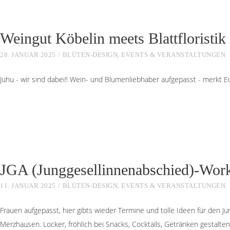
Weingut Köbelin meets Blattfloristik
28. JANUAR 2025
BLÜTEN-DESIGN
,
EVENTS & VERANSTALTUNGEN
Juhu - wir sind dabei!! Wein- und Blumenliebhaber aufgepasst - merkt E
JGA (Junggesellinnenabschied)-Wor
11. JANUAR 2025
BLÜTEN-DESIGN
,
EVENTS & VERANSTALTUNGEN
Frauen aufgepasst, hier gibts wieder Termine und tolle Ideen für den Ju
Merzhausen. Locker, fröhlich bei Snacks, Cocktails, Getränken gestalt