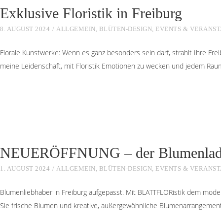
Exklusive Floristik in Freiburg
8. AUGUST 2024
ALLGEMEIN
,
BLÜTEN-DESIGN
,
EVENTS & VERANS
Florale Kunstwerke: Wenn es ganz besonders sein darf, strahlt Ihre Fre
meine Leidenschaft, mit Floristik Emotionen zu wecken und jedem Raum 
NEUERÖFFNUNG – der Blumenladen 
1. AUGUST 2024
ALLGEMEIN
,
BLÜTEN-DESIGN
,
EVENTS & VERANS
Blumenliebhaber in Freiburg aufgepasst. Mit BLATTFLORistik dem modern
Sie frische Blumen und kreative, außergewöhnliche Blumenarrangement