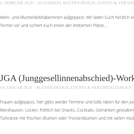
2. FEBRUAR 2026
ALLGEMEIN
,
BLÜTEN-DESIGN
,
EVENTS & VERAN
Wein- und Blumenliebhaberinnen aufgepasst: Wir laden Euch herzlich 
Termin vor und sichert euch einen der limitierten Plätze
JGA (Junggesellinnenabschied)-Wor
16. JANUAR 2026
BLÜTEN-DESIGN
,
EVENTS & VERANSTALTUNGEN
Frauen aufgepasst, hier gibts wieder Termine und tolle Ideen für den Ju
Merzhausen. Locker, fröhlich bei Snacks, Cocktails, Getränken gestalt
Türkränze mit frischen Blumen oder Trockenblumen und mit vielen mode