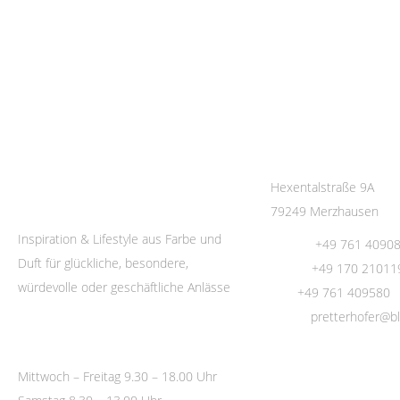
Kontakt
Hexentalstraße 9A
79249 Merzhausen
Inspiration & Lifestyle aus Farbe und
Phone:
+49 761 4090
Duft für glückliche, besondere,
Mobil:
+49 170 21011
würdevolle oder geschäftliche Anlässe
Fax:
+49 761 409580
Email:
pretterhofer@bla
Öffnungszeiten
Mittwoch – Freitag 9.30 – 18.00 Uhr