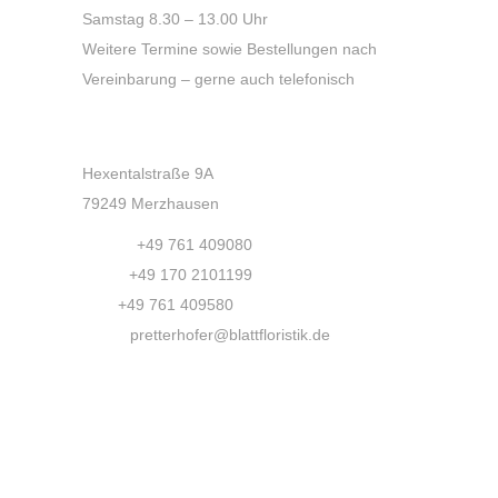
Samstag 8.30 – 13.00 Uhr
Weitere Termine sowie Bestellungen nach
Vereinbarung – gerne auch telefonisch
Kontakt
Hexentalstraße 9A
79249 Merzhausen
Phone:
+49 761 409080
Mobil:
+49 170 2101199
Fax:
+49 761 409580
Email:
pretterhofer@blattfloristik.de
Ihre Floristin sagt „Hallo und Grüß
Gott!“