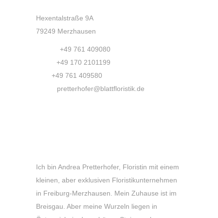
Kontakt
Hexentalstraße 9A
79249 Merzhausen
Phone:
+49 761 409080
Mobil:
+49 170 2101199
Fax:
+49 761 409580
Email:
pretterhofer@blattfloristik.de
Ihre Floristin sagt „Hallo und Grüß
Gott!“
Ich bin Andrea Pretterhofer, Floristin mit einem
kleinen, aber exklusiven Floristikunternehmen
in Freiburg-Merzhausen. Mein Zuhause ist im
Breisgau. Aber meine Wurzeln liegen in